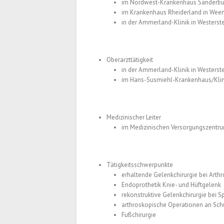
im Nordwest-Krankenhaus Sanderbus
im Krankenhaus Rheiderland in Weene
in der Ammerland-Klinik in Westerst
Oberarzttätigkeit
in der Ammerland-Klinik in Westerst
im Hans-Susmiehl-Krankenhaus/Klin
Medizinischer Leiter
im Medizinischen Versorgungszentr
Tätigkeitsschwerpunkte
erhaltende Gelenkchirurgie bei Art
Endoprothetik Knie- und Hüftgelenk
rekonstruktive Gelenkchirurgie bei S
arthroskopische Operationen an Schul
Fußchirurgie