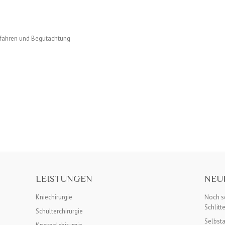
rfahren und Begutachtung
LEISTUNGEN
NEU
Kniechirurgie
Noch sc
Schlitt
Schulterchirurgie
Selbst