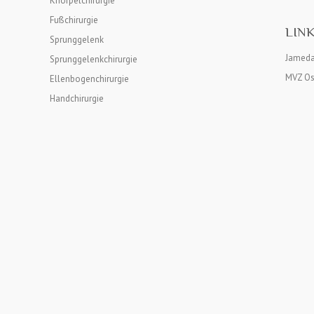
Knorpelchirurgie
Fußchirurgie
LIN
Sprunggelenk
Jameda
Sprunggelenkchirurgie
MVZ Os
Ellenbogenchirurgie
Handchirurgie