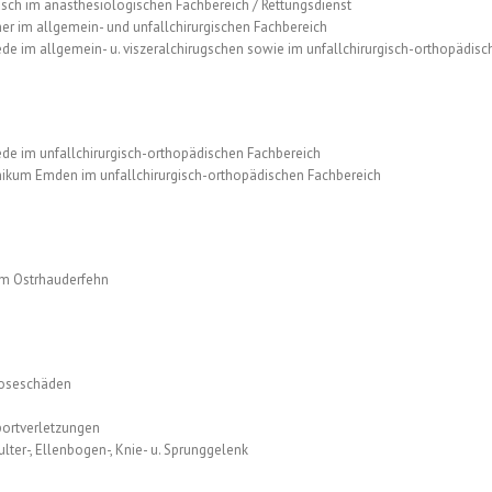
ch im anästhesiologischen Fachbereich / Rettungsdienst
r im allgemein- und unfallchirurgischen Fachbereich
ede im allgemein- u. viszeralchirugschen sowie im unfallchirurgisch-orthopädis
ede im unfallchirurgisch-orthopädischen Fachbereich
ikum Emden im unfallchirurgisch-orthopädischen Fachbereich
um Ostrhauderfehn
hroseschäden
portverletzungen
ter-, Ellenbogen-, Knie- u. Sprunggelenk